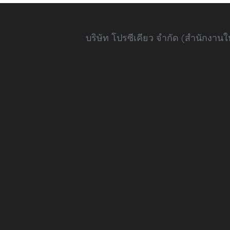
บริษัท โปรซีเคียว จำกัด (สำนักงา