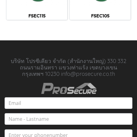
FSEC115
FSEC105
บริษัท โปรซีเคียว จำกัด (สำนักงานใหญ่) 330 332
ถนนรามอินทรา แขวงท่าแร้ง เขตบางเขน
กรุงเทพฯ 10230 info@prosecure.co.th