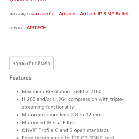
หมวดหมู่ :
กล้องวงจรปิด
,
Aritech
,
Aritech IP 8 MP Bullet
แบรนด์ :
ARITECH
รายละเอียดสินค้า
Features
Maximum Resolution: 3840 × 2160
H.265 and/or H.264 compression with triple-
streaming functionality
Motorized zoom lens 2.8 to 12 mm
Motorised IR Cut Filter
ONVIF Profile G and S open standards
Edge recording up to 128 GB SDHC card