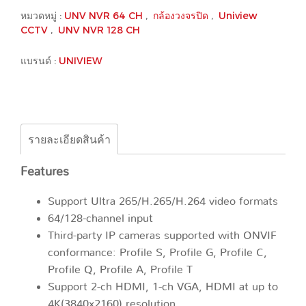
หมวดหมู่ :
UNV NVR 64 CH
,
กล้องวงจรปิด
,
Uniview
CCTV
,
UNV NVR 128 CH
แบรนด์ :
UNIVIEW
รายละเอียดสินค้า
Features
Support Ultra 265/H.265/H.264 video formats
64/128-channel input
Third-party IP cameras supported with ONVIF
conformance: Profile S, Profile G, Profile C,
Profile Q, Profile A, Profile T
Support 2-ch HDMI, 1-ch VGA, HDMI at up to
4K(3840x2160) resolution