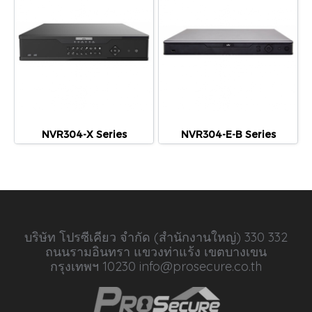
NVR304-X Series
NVR304-E-B Series
บริษัท โปรซีเคียว จำกัด (สำนักงานใหญ่) 330 332
ถนนรามอินทรา แขวงท่าแร้ง เขตบางเขน
กรุงเทพฯ 10230 info@prosecure.co.th