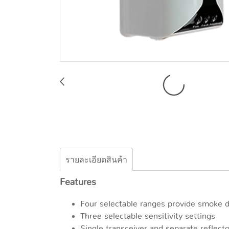
รายละเอียดสินค้า
Features
Four selectable ranges provide smoke d
Three selectable sensitivity settings
Single transceiver and separate reflec