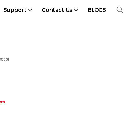
Support
Contact Us
BLOGS
ector
ors