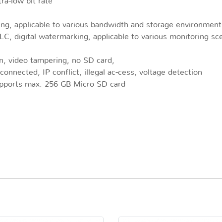
ra-low bit rate
g, applicable to various
bandwidth and storage environment
C, digital watermarking,
applicable to various monitoring sc
n, video tampering, no SD card,
connected, IP conflict, illegal ac-cess, voltage detection
 supports max. 256 GB Micro SD
card