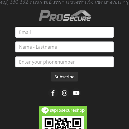
นใหญ่) 330 332 ถนนรามอินทรา แขวงท่าแร้ง เขตบางเขน กร
Subscribe
@prosecureshop