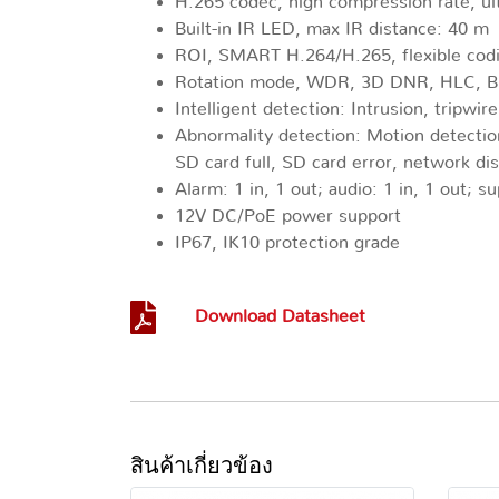
H.265 codec, high compression rate, ult
Built-in IR LED, max IR distance: 40 m
ROI, SMART H.264/H.265, flexible codin
Rotation mode, WDR, 3D DNR, HLC, BL
Intelligent detection: Intrusion, tripwire
Abnormality detection: Motion detectio
SD card full, SD card error, network dis
Alarm: 1 in, 1 out; audio: 1 in, 1 out;
12V DC/PoE power support
IP67, IK10 protection grade
Download Datasheet
สินค้าเกี่ยวข้อง