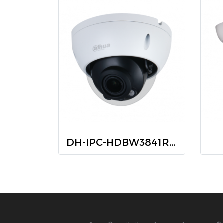
DH-IPC-HDBW3841R-ZAS