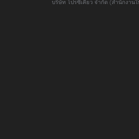
บริษัท โปรซีเคียว จำกัด (สำนักงา