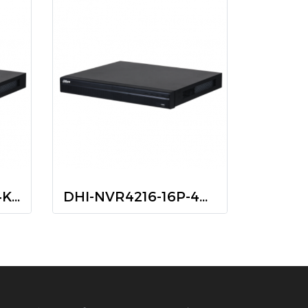
DHI-NVR4208-8P-4KS2/L
DHI-NVR4216-16P-4KS2/L